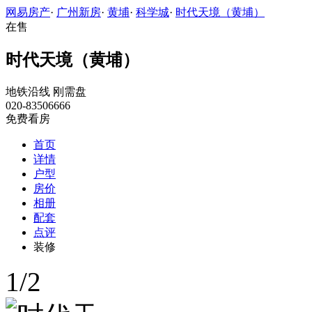
网易房产
·
广州新房
·
黄埔
·
科学城
·
时代天境（黄埔）
在售
时代天境（黄埔）
地铁沿线
刚需盘
020-83506666
免费看房
首页
详情
户型
房价
相册
配套
点评
装修
1
/
2