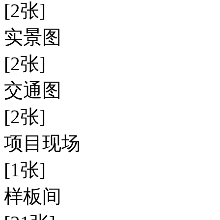
[2张]
实景图
[2张]
交通图
[2张]
项目现场
[1张]
样板间