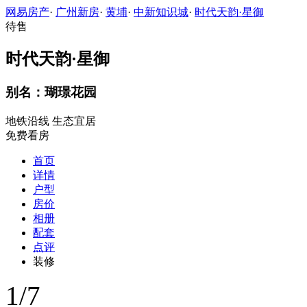
网易房产
·
广州新房
·
黄埔
·
中新知识城
·
时代天韵·星御
待售
时代天韵·星御
别名：瑚璟花园
地铁沿线
生态宜居
免费看房
首页
详情
户型
房价
相册
配套
点评
装修
1
/
7