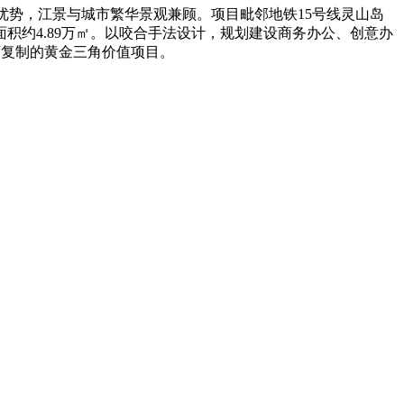
优势，江景与城市繁华景观兼顾。项目毗邻地铁
15
号线灵山岛
面积约
4.89
万㎡。以咬合手法设计，规划建设商务办公、创意办
可复制的黄金三角价值项目。