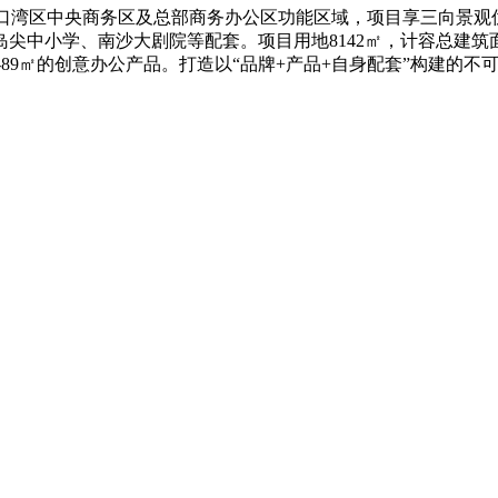
口湾区中央商务区及总部商务办公区功能区域，项目享三向景观
岛尖中小学、南沙大剧院等配套。项目用地
8142
㎡，计容总建筑
-89
㎡的创意办公产品。打造以“品牌
+
产品
+
自身配套”构建的不