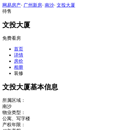
网易房产
·
广州新房
·
南沙
·
文投大厦
待售
文投大厦
免费看房
首页
详情
房价
相册
装修
文投大厦基本信息
所属区域：
南沙
物业类型：
公寓、写字楼
产权年限：