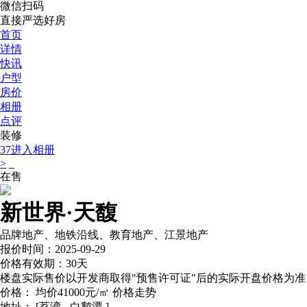
微信扫码
直接严选好房
首页
详情
快讯
户型
房价
相册
点评
装修
37
进入相册
>
在售
新世界·天馥
品牌地产、地铁沿线、教育地产、江景地产
报价时间：2025-09-29
价格有效期：30天
楼盘实际售价以开发商取得"预售许可证"后的实际开盘价格为准
价格：
均价41000元/㎡
价格走势