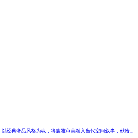
以经典奢品风格为魂，将馥雅审美融入当代空间叙事，献给...