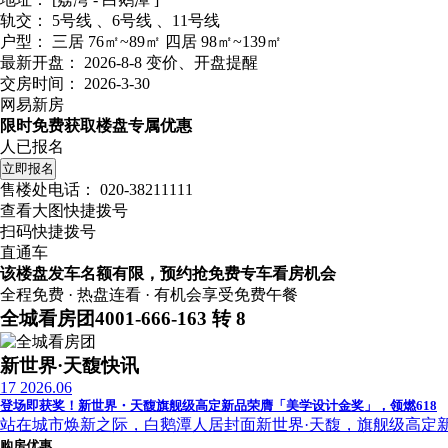
地址：
[荔湾 - 白鹅潭 ]
轨交：
5号线 、6号线 、11号线
户型：
三居 76㎡~89㎡ 四居 98㎡~139㎡
最新开盘：
2026-8-8
变价、开盘提醒
交房时间：
2026-3-30
网易新房
限时免费获取楼盘专属优惠
人已报名
立即报名
售楼处电话：
020-38211111
查看大图快捷拨号
扫码快捷拨号
直通车
该楼盘发车名额有限，预约抢免费专车看房机会
全程免费 · 热盘连看 · 有机会享受免费午餐
全城看房团
4001-666-163 转 8
新世界·天馥快讯
17
2026.06
登场即获奖！新世界・天馥旗舰级高定新品荣膺「美学设计金奖」，领燃618
站在城市焕新之际，白鹅潭人居封面新世界·天馥，旗舰级高定