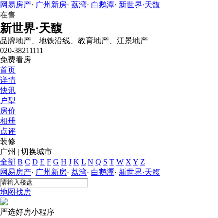
网易房产
·
广州新房
·
荔湾
·
白鹅潭
·
新世界·天馥
在售
新世界·天馥
品牌地产、地铁沿线、教育地产、江景地产
020-38211111
免费看房
首页
详情
快讯
户型
房价
相册
点评
装修
广州
|
切换城市
全部
B
C
D
E
F
G
H
J
K
L
N
Q
S
T
W
X
Y
Z
网易房产
·
广州新房
·
荔湾
·
白鹅潭
·
新世界·天馥
地图找房
严选好房
小程序