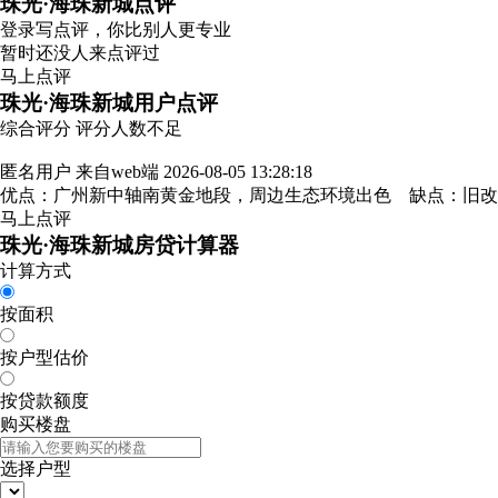
珠光·海珠新城点评
登录
写点评，你比别人更专业
暂时还没人来点评过
马上点评
珠光·海珠新城用户点评
综合评分
评分人数不足
匿名用户
来自web端
2026-08-05 13:28:18
优点：广州新中轴南黄金地段，周边生态环境出色 缺点：旧
马上点评
珠光·海珠新城房贷计算器
计算方式
按面积
按户型估价
按贷款额度
购买楼盘
选择户型