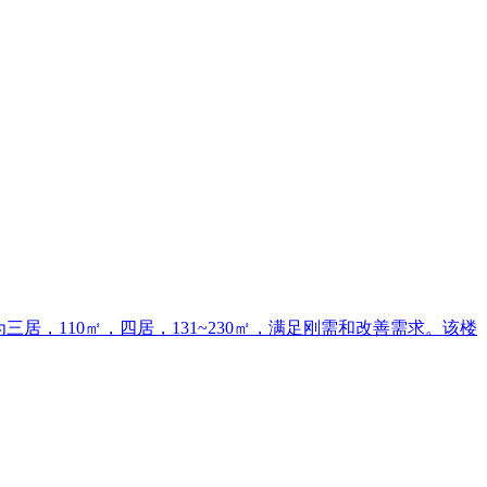
居，110㎡，四居，131~230㎡，满足刚需和改善需求。该楼