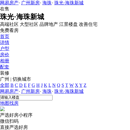
网易房产
·
广州新房
·
海珠
·
珠光·海珠新城
在售
珠光·海珠新城
高端社区
大型社区
品牌地产
江景楼盘
改善住宅
免费看房
首页
详情
户型
房价
相册
配套
装修
广州
|
切换城市
全部
B
C
D
E
F
G
H
J
K
L
N
Q
S
T
W
X
Y
Z
网易房产
·
广州新房
·
海珠
·
珠光·海珠新城
地图找房
严选好房
小程序
微信扫码
直接严选好房