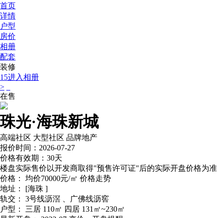
首页
详情
户型
房价
相册
配套
装修
15
进入相册
>
在售
珠光·海珠新城
高端社区
大型社区
品牌地产
报价时间：2026-07-27
价格有效期：30天
楼盘实际售价以开发商取得"预售许可证"后的实际开盘价格为准
价格：
均价70000元/㎡
价格走势
地址：
[海珠 ]
轨交：
3号线沥滘 、广佛线沥窖
户型：
三居 110㎡ 四居 131㎡~230㎡