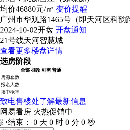
均价46880元/㎡
变价提醒
广州市华观路1465号（即天河区科
2024-10-02开盘
开盘通知
21号线天河智慧城
查看更多楼盘详情
选房阶段
全部
棚改
刚需
普通
房源套数
报名人数
摇中概率
致电售楼处了解最新信息
网易看房
火热促销中
距结束：
0
天
0
时
0
分
0
秒