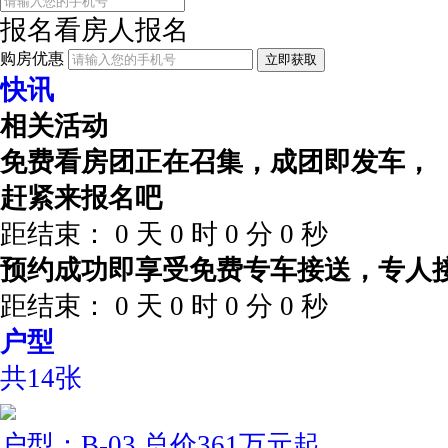
报名看房
人报名
购房优惠
立即获取
快讯
相关活动
免费看房团正在召集，成团即发车，
赶紧来报名吧
距结束：
0
天
0
时
0
分
0
秒
预约成功即享受免费专车接送，专人
距结束：
0
天
0
时
0
分
0
秒
户型
共14张
户型：B-03 总价361万元起