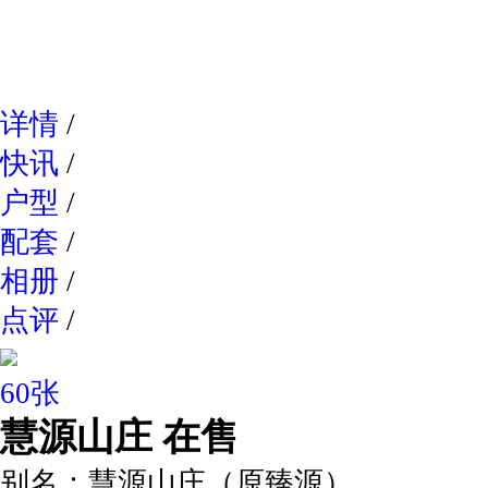
网易新
详情
/
快讯
/
户型
/
配套
/
相册
/
点评
/
60张
慧源山庄
在售
别名：
慧源山庄（原臻源）