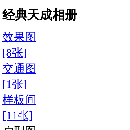
经典天成相册
效果图
[8张]
交通图
[1张]
样板间
[11张]