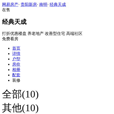
网易房产
·
贵阳新房
·
南明
·
经典天成
在售
经典天成
打折优惠楼盘
养老地产
改善型住宅
高端社区
免费看房
首页
详情
户型
房价
相册
配套
装修
全部(10)
其他(10)