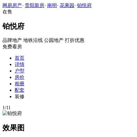
网易房产
·
贵阳新房
·
南明
·
花果园
·
铂悦府
在售
铂悦府
品牌地产
地铁沿线
公园地产
打折优惠
免费看房
首页
详情
户型
房价
相册
配套
装修
1
/
11
效果图