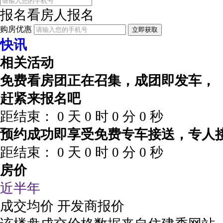
报名看房
人报名
购房优惠
立即获取
快讯
相关活动
免费看房团正在召集，成团即发车，
赶紧来报名吧
距结束：
0
天
0
时
0
分
0
秒
预约成功即享受免费专车接送，专人
距结束：
0
天
0
时
0
分
0
秒
房价
近半年
成交均价
开发商报价