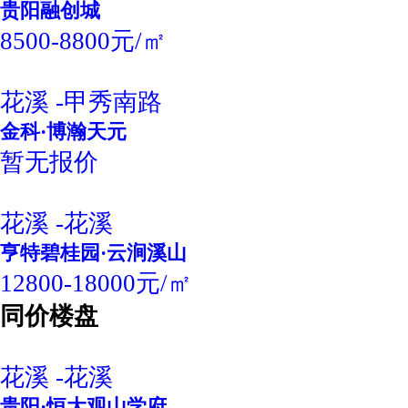
贵阳融创城
8500-8800元/㎡
花溪 -甲秀南路
金科·博瀚天元
暂无报价
花溪 -花溪
亨特碧桂园·云涧溪山
12800-18000元/㎡
同价楼盘
花溪 -花溪
贵阳·恒大观山学府