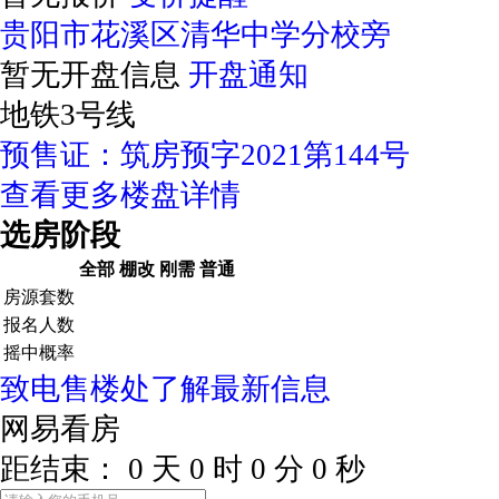
贵阳市花溪区清华中学分校旁
暂无开盘信息
开盘通知
地铁3号线
预售证：筑房预字2021第144号
查看更多楼盘详情
选房阶段
全部
棚改
刚需
普通
房源套数
报名人数
摇中概率
致电售楼处了解最新信息
网易看房
距结束：
0
天
0
时
0
分
0
秒