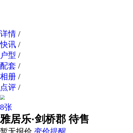
网易新
详情
/
快讯
/
户型
/
配套
/
相册
/
点评
/
8张
雅居乐·剑桥郡
待售
暂无报价
变价提醒