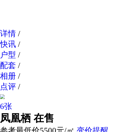
网易新
详情
/
快讯
/
户型
/
配套
/
相册
/
点评
/
6张
凤凰栖
在售
参考最低价5500元/㎡
变价提醒