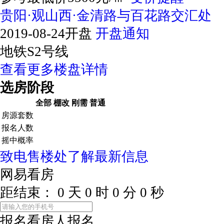
贵阳·观山西·金清路与百花路交汇处
2019-08-24开盘
开盘通知
地铁S2号线
查看更多楼盘详情
选房阶段
全部
棚改
刚需
普通
房源套数
报名人数
摇中概率
致电售楼处了解最新信息
网易看房
距结束：
0
天
0
时
0
分
0
秒
报名看房
人报名