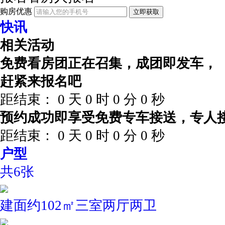
购房优惠
立即获取
快讯
相关活动
免费看房团正在召集，成团即发车，
赶紧来报名吧
距结束：
0
天
0
时
0
分
0
秒
预约成功即享受免费专车接送，专人
距结束：
0
天
0
时
0
分
0
秒
户型
共6张
建面约102㎡三室两厅两卫