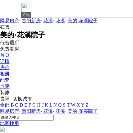
广告
广告
广告
广告
广告
网易房产
·
贵阳新房
·
花溪
·
花溪
·
美的·花溪院子
在售
美的·花溪院子
低密居所
免费看房
首页
详情
房价
相册
配套
点评
装修
贵阳
|
切换城市
全部
B
C
D
E
F
G
H
J
K
L
N
Q
S
T
W
X
Y
Z
网易房产
·
贵阳新房
·
花溪
·
花溪
·
美的·花溪院子
地图找房