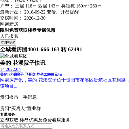
户型：
三居 118㎡ 四居 143㎡ 类独栋 160㎡~260㎡
最新开盘：
2018-09-22
变价、开盘提醒
交房时间：
2020-12-30
网易新房
限时免费获取楼盘专属优惠
人已报名
立即报名
全城看房团
4001-666-163 转 62491
美的·花溪院子快讯
14
2022.04
美的·花溪院子 已开盘 均价22000元/㎡
网易房产讯，美的·花溪院子位于贵阳市花溪区贵筑社区花桐路，项目推出
该项目...
贵阳楼市一手消息
贵阳“买房人”置业群
专属服务
立即获取 楼盘优惠及免费看房服务