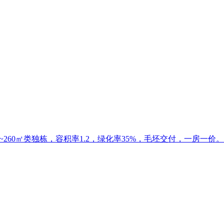
0~260㎡类独栋，容积率1.2，绿化率35%，毛坯交付，一房一价。