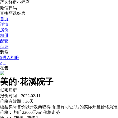
严选好房
小程序
微信扫码
直接严选好房
首页
详情
房价
相册
配套
点评
装修
5
进入相册
>
在售
美的·花溪院子
低密居所
报价时间：2022-02-11
价格有效期：30天
楼盘实际售价以开发商取得"预售许可证"后的实际开盘价格为准
价格：
均价22000元/㎡
价格走势
地址：
[花溪 - 花溪 ]