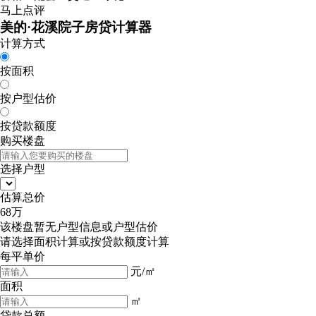
马上点评
美的·花溪院子房贷计算器
计算方式
按面积
按户型估价
按贷款额度
购买楼盘
选择户型
估算总价
68
万
该楼盘暂无户型信息或户型估价
请选择
面积计算
或
按贷款额度计算
每平单价
元/㎡
面积
㎡
贷款总额