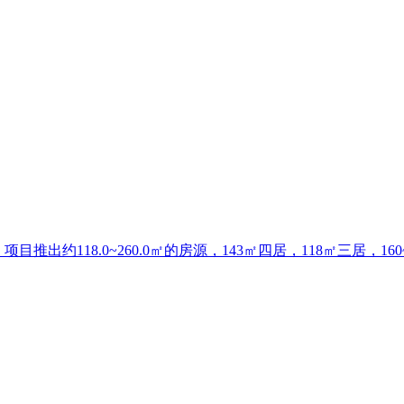
约118.0~260.0㎡的房源，143㎡四居，118㎡三居，16