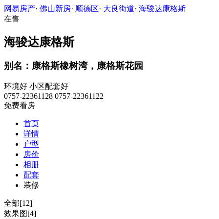
网易房产
·
佛山新房
·
顺德区
·
大良街道
·
海骏达康格斯
在售
海骏达康格斯
别名：康格斯橡树湾，康格斯花园
环境好
小区配套好
0757-22361128 0757-22361122
免费看房
首页
详情
户型
房价
相册
配套
装修
全部[12]
效果图[4]