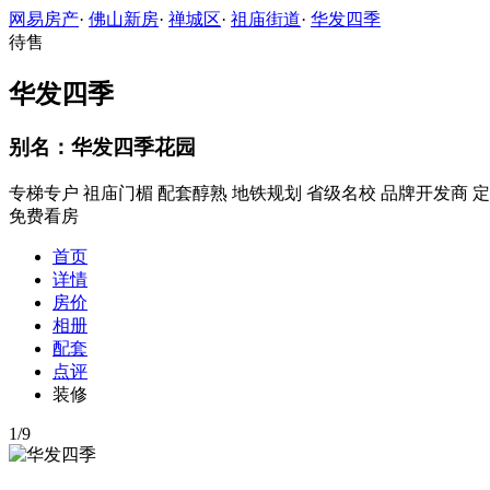
网易房产
·
佛山新房
·
禅城区
·
祖庙街道
·
华发四季
待售
华发四季
别名：华发四季花园
专梯专户
祖庙门楣
配套醇熟
地铁规划
省级名校
品牌开发商
定
免费看房
首页
详情
房价
相册
配套
点评
装修
1
/
9