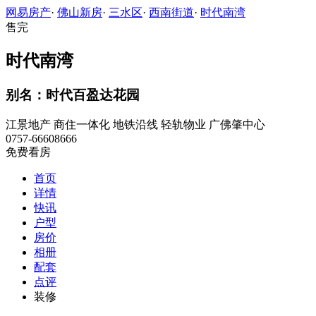
网易房产
·
佛山新房
·
三水区
·
西南街道
·
时代南湾
售完
时代南湾
别名：时代百盈达花园
江景地产
商住一体化
地铁沿线
轻轨物业
广佛肇中心
0757-66608666
免费看房
首页
详情
快讯
户型
房价
相册
配套
点评
装修