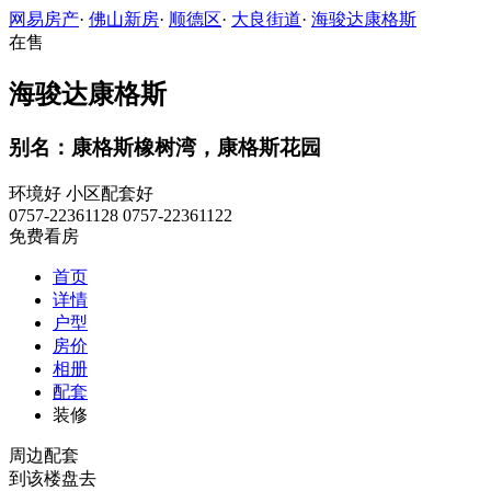
网易房产
·
佛山新房
·
顺德区
·
大良街道
·
海骏达康格斯
在售
海骏达康格斯
别名：康格斯橡树湾，康格斯花园
环境好
小区配套好
0757-22361128 0757-22361122
免费看房
首页
详情
户型
房价
相册
配套
装修
周边配套
到该楼盘去