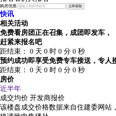
购房优惠
立即获取
快讯
相关活动
免费看房团正在召集，成团即发车，
赶紧来报名吧
距结束：
0
天
0
时
0
分
0
秒
预约成功即享受免费专车接送，专人
距结束：
0
天
0
时
0
分
0
秒
房价
近半年
成交均价
开发商报价
该楼盘成交价格数据来自住建委网站