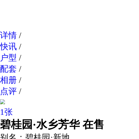
网易新
详情
/
快讯
/
户型
/
配套
/
相册
/
点评
/
1张
碧桂园·水乡芳华
在售
别名：
碧桂园·新地