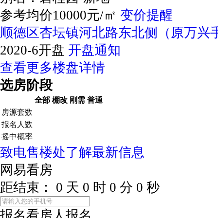
参考均价10000元/㎡
变价提醒
顺德区杏坛镇河北路东北侧（原万兴
2020-6开盘
开盘通知
查看更多楼盘详情
选房阶段
全部
棚改
刚需
普通
房源套数
报名人数
摇中概率
致电售楼处了解最新信息
网易看房
距结束：
0
天
0
时
0
分
0
秒
报名看房
人报名