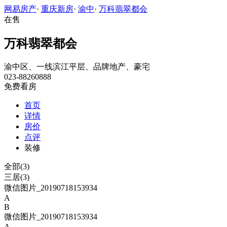
网易房产
·
重庆新房
·
渝中
·
万科翡翠都会
在售
万科翡翠都会
渝中区、一线滨江平层、品牌地产、豪宅
023-88260888
免费看房
首页
详情
房价
点评
装修
全部(3)
三居(3)
微信图片_20190718153934
A
B
微信图片_20190718153934
A