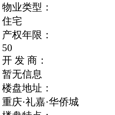
物业类型：
住宅
产权年限：
50
开 发 商：
暂无信息
楼盘地址：
重庆·礼嘉·华侨城