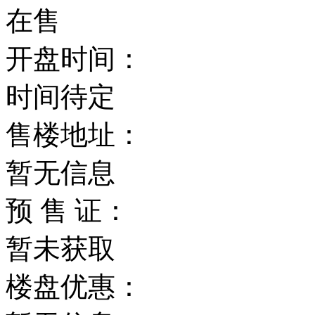
在售
开盘时间：
时间待定
售楼地址：
暂无信息
预 售 证：
暂未获取
楼盘优惠：