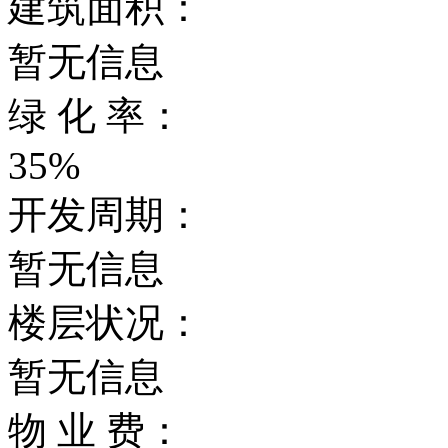
建筑面积：
暂无信息
绿 化 率：
35%
开发周期：
暂无信息
楼层状况：
暂无信息
物 业 费：