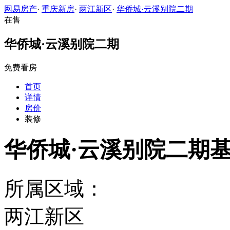
网易房产
·
重庆新房
·
两江新区
·
华侨城·云溪别院二期
在售
华侨城·云溪别院二期
免费看房
首页
详情
房价
装修
华侨城·云溪别院二期
所属区域：
两江新区