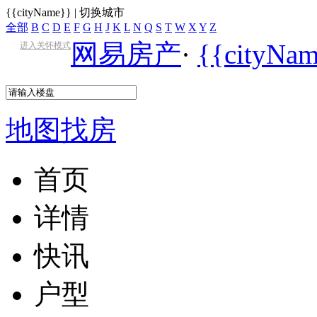
{{cityName}}
|
切换城市
全部
B
C
D
E
F
G
H
J
K
L
N
Q
S
T
W
X
Y
Z
网易房产
·
{{cityN
进入关怀模式
地图找房
首页
详情
快讯
户型