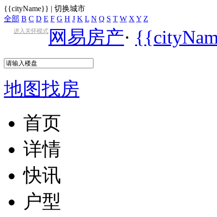
{{cityName}}
|
切换城市
全部
B
C
D
E
F
G
H
J
K
L
N
Q
S
T
W
X
Y
Z
网易房产
·
{{cityN
进入关怀模式
地图找房
首页
详情
快讯
户型