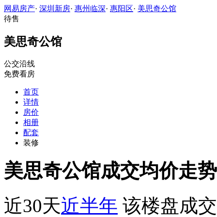
网易房产
·
深圳新房
·
惠州临深
·
惠阳区
·
美思奇公馆
待售
美思奇公馆
公交沿线
免费看房
首页
详情
房价
相册
配套
装修
美思奇公馆成交均价走势
近30天
近半年
该楼盘成交