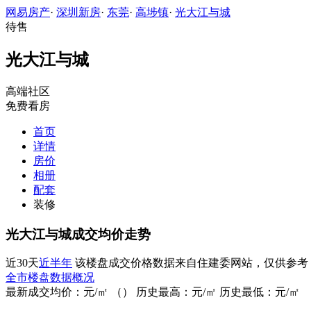
网易房产
·
深圳新房
·
东莞
·
高埗镇
·
光大江与城
待售
光大江与城
高端社区
免费看房
首页
详情
房价
相册
配套
装修
光大江与城成交均价走势
近30天
近半年
该楼盘成交价格数据来自住建委网站，仅供参考
全市楼盘数据概况
最新成交均价：
元/㎡
（
）
历史最高：
元/㎡
历史最低：
元/㎡