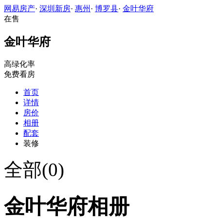
网易房产
·
深圳新房
·
惠州
·
博罗县
·
金叶华府
在售
金叶华府
高绿化率
免费看房
首页
详情
房价
相册
配套
装修
全部(0)
金叶华府相册