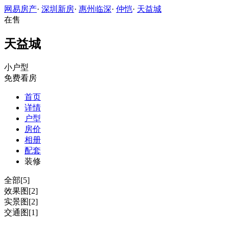
网易房产
·
深圳新房
·
惠州临深
·
仲恺
·
天益城
在售
天益城
小户型
免费看房
首页
详情
户型
房价
相册
配套
装修
全部[5]
效果图[2]
实景图[2]
交通图[1]