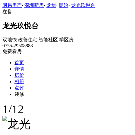
网易房产
·
深圳新房
·
龙华
·
民治
·
龙光玖悦台
在售
龙光玖悦台
双地铁
改善住宅
智能社区
学区房
0755-29508888
免费看房
首页
详情
房价
相册
点评
装修
1
/
12