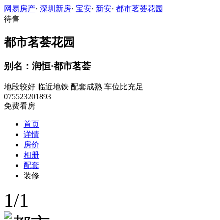
网易房产
·
深圳新房
·
宝安
·
新安
·
都市茗荟花园
待售
都市茗荟花园
别名：润恒·都市茗荟
地段较好
临近地铁
配套成熟
车位比充足
075523201893
免费看房
首页
详情
房价
相册
配套
装修
1
/
1