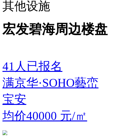
其他设施
宏发碧海周边楼盘
41
人已报名
满京华·SOHO藝峦
宝安
均价40000
元/㎡