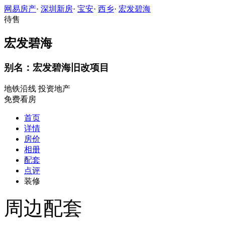
网易房产
·
深圳新房
·
宝安
·
西乡
·
宏发碧海
待售
宏发碧海
别名：宏发碧海旧改项目
地铁沿线
投资地产
免费看房
首页
详情
房价
相册
配套
点评
装修
周边配套