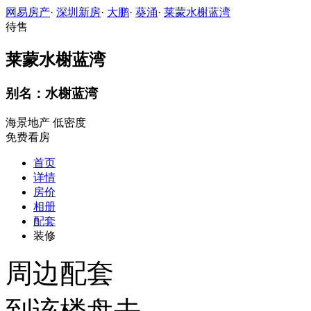
网易房产
·
深圳新房
·
大鹏
·
葵涌
·
莱蒙水榭蓝湾
待售
莱蒙水榭蓝湾
别名：水榭蓝湾
海景地产
低密度
免费看房
首页
详情
房价
相册
配套
装修
周边配套
到该楼盘去