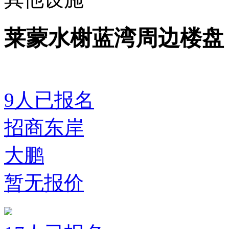
莱蒙水榭蓝湾周边楼盘
9
人已报名
招商东岸
大鹏
暂无报价