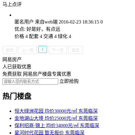
马上点评
匿名用户
来自web端
2016-02-23 18:36:15
0
优点: 好是好，有点远
价格 4 配套 4 交通 4 绿化 4
1
首页
上一页
下一页
尾页
网易房产
人已获取优惠
免费获取 网易房产楼盘专属优惠
立即抢购
热门楼盘
恒大绿洲花园
均价30000元/㎡
东莞临深
金地湖山大境
均价25000元/㎡
东莞临深
保利招商·锦上
均价34000元/㎡
东莞临深
星河时代花园
暂无报价
东莞临深