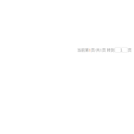
当前第
1
页
/
共
1
页
转到
页