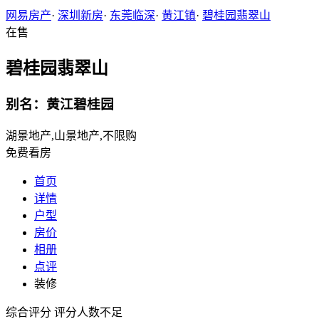
网易房产
·
深圳新房
·
东莞临深
·
黄江镇
·
碧桂园翡翠山
在售
碧桂园翡翠山
别名：黄江碧桂园
湖景地产,山景地产,不限购
免费看房
首页
详情
户型
房价
相册
点评
装修
综合评分
评分人数不足