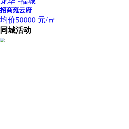
龙华 -福城
招商雍云府
均价50000 元/㎡
同城活动