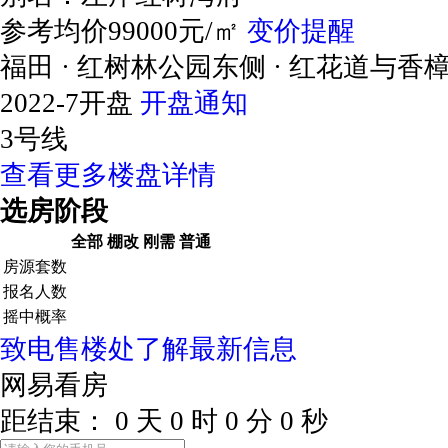
参考均价99000元/㎡
变价提醒
福田 · 红树林公园东侧 · 红花道与香
2022-7开盘
开盘通知
3号线
查看更多楼盘详情
选房阶段
全部
棚改
刚需
普通
房源套数
报名人数
摇中概率
致电售楼处了解最新信息
网易看房
距结束：
0
天
0
时
0
分
0
秒