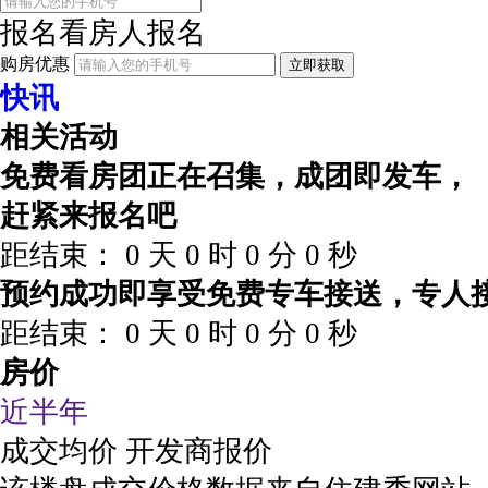
报名看房
人报名
购房优惠
立即获取
快讯
相关活动
免费看房团正在召集，成团即发车，
赶紧来报名吧
距结束：
0
天
0
时
0
分
0
秒
预约成功即享受免费专车接送，专人
距结束：
0
天
0
时
0
分
0
秒
房价
近半年
成交均价
开发商报价