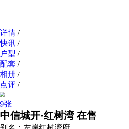
网易新
详情
/
快讯
/
户型
/
配套
/
相册
/
点评
/
9张
中信城开·红树湾
在售
别名：
左岸红树湾府