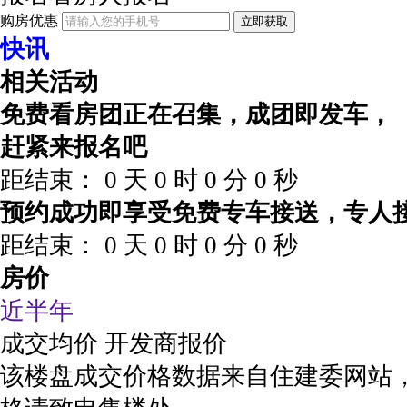
购房优惠
立即获取
快讯
相关活动
免费看房团正在召集，成团即发车，
赶紧来报名吧
距结束：
0
天
0
时
0
分
0
秒
预约成功即享受免费专车接送，专人
距结束：
0
天
0
时
0
分
0
秒
房价
近半年
成交均价
开发商报价
该楼盘成交价格数据来自住建委网站