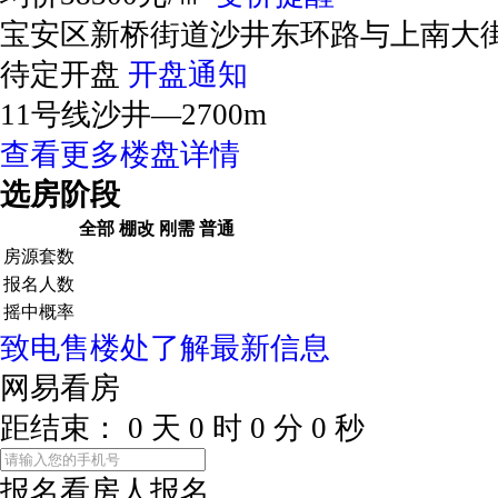
宝安区新桥街道沙井东环路与上南大
待定开盘
开盘通知
11号线沙井—2700m
查看更多楼盘详情
选房阶段
全部
棚改
刚需
普通
房源套数
报名人数
摇中概率
致电售楼处了解最新信息
网易看房
距结束：
0
天
0
时
0
分
0
秒
报名看房
人报名