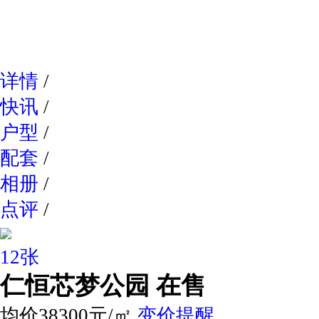
网易新
详情
/
快讯
/
户型
/
配套
/
相册
/
点评
/
12张
仁恒芯梦公园
在售
均价38300元/㎡
变价提醒