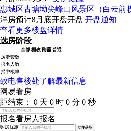
惠城区古塘坳尖峰山风景区（白云前
洋房预计8月底开盘开盘
开盘通知
查看更多楼盘详情
选房阶段
全部
棚改
刚需
普通
房源套数
报名人数
摇中概率
致电售楼处了解最新信息
网易看房
距结束：
0
天
0
时
0
分
0
秒
报名看房
人报名
购房优惠
立即获取