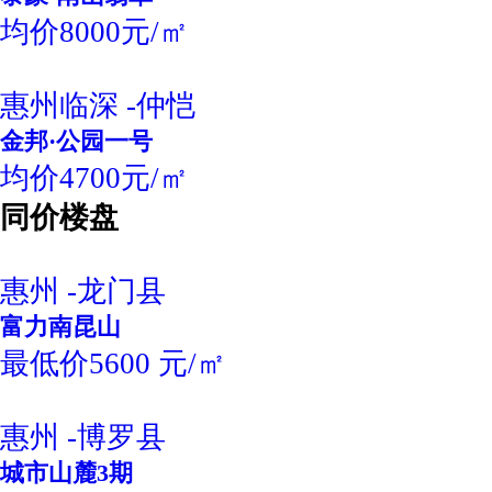
均价8000元/㎡
惠州临深 -仲恺
金邦·公园一号
均价4700元/㎡
同价楼盘
惠州 -龙门县
富力南昆山
最低价5600 元/㎡
惠州 -博罗县
城市山麓3期