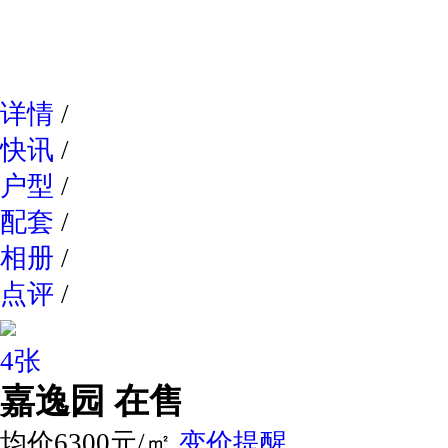
网易新
详情
/
快讯
/
户型
/
配套
/
相册
/
点评
/
4张
嘉逸园
在售
均价6300元/㎡
变价提醒