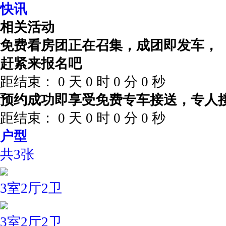
快讯
相关活动
免费看房团正在召集，成团即发车，
赶紧来报名吧
距结束：
0
天
0
时
0
分
0
秒
预约成功即享受免费专车接送，专人
距结束：
0
天
0
时
0
分
0
秒
户型
共3张
3室2厅2卫
3室2厅2卫