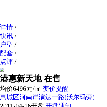
网易新
详情
/
快讯
/
户型
/
配套
/
点评
/
港惠新天地
在售
均价6496元/㎡
变价提醒
惠城区河南岸演达一路(沃尔玛旁)
2011-04-16开盘
开盘通知