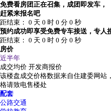
免费看房团正在召集，成团即发车，
赶紧来报名吧
距结束：
0
天
0
时
0
分
0
秒
预约成功即享受免费专车接送，专人
距结束：
0
天
0
时
0
分
0
秒
房价
近半年
成交均价
开发商报价
该楼盘成交价格数据来自住建委网站
格请致电售楼处
配套
公路交通