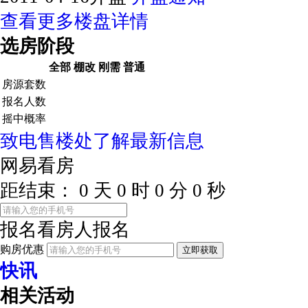
查看更多楼盘详情
选房阶段
全部
棚改
刚需
普通
房源套数
报名人数
摇中概率
致电售楼处了解最新信息
网易看房
距结束：
0
天
0
时
0
分
0
秒
报名看房
人报名
购房优惠
立即获取
快讯
相关活动