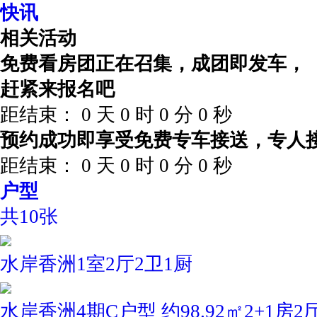
快讯
相关活动
免费看房团正在召集，成团即发车，
赶紧来报名吧
距结束：
0
天
0
时
0
分
0
秒
预约成功即享受免费专车接送，专人
距结束：
0
天
0
时
0
分
0
秒
户型
共10张
水岸香洲1室2厅2卫1厨
水岸香洲4期C户型 约98.92㎡2+1房2