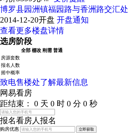
博罗县园洲镇福园路与香洲路交汇处
2014-12-20开盘
开盘通知
查看更多楼盘详情
选房阶段
全部
棚改
刚需
普通
房源套数
报名人数
摇中概率
致电售楼处了解最新信息
网易看房
距结束：
0
天
0
时
0
分
0
秒
报名看房
人报名
购房优惠
立即获取