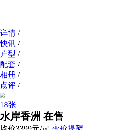
网易新
详情
/
快讯
/
户型
/
配套
/
相册
/
点评
/
18张
水岸香洲
在售
均价3399元/㎡
变价提醒