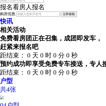
报名看房
人报名
购房优惠
立即获取
快讯
相关活动
免费看房团正在召集，成团即发车，
赶紧来报名吧
距结束：
0
天
0
时
0
分
0
秒
预约成功即享受免费专车接送，专人
距结束：
0
天
0
时
0
分
0
秒
户型
共4张
04户型