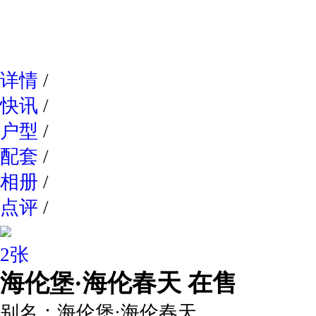
网易新
详情
/
快讯
/
户型
/
配套
/
相册
/
点评
/
2张
海伦堡·海伦春天
在售
别名：
海伦堡·海伦春天