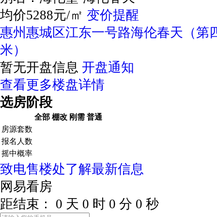
均价5288元/㎡
变价提醒
惠州惠城区江东一号路海伦春天（第四
米）
暂无开盘信息
开盘通知
查看更多楼盘详情
选房阶段
全部
棚改
刚需
普通
房源套数
报名人数
摇中概率
致电售楼处了解最新信息
网易看房
距结束：
0
天
0
时
0
分
0
秒