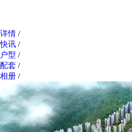
网易新
详情
/
快讯
/
户型
/
配套
/
相册
/
点评
/