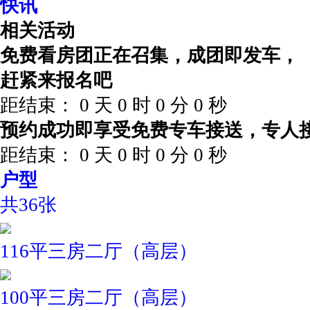
快讯
相关活动
免费看房团正在召集，成团即发车，
赶紧来报名吧
距结束：
0
天
0
时
0
分
0
秒
预约成功即享受免费专车接送，专人
距结束：
0
天
0
时
0
分
0
秒
户型
共36张
116平三房二厅（高层）
100平三房二厅（高层）