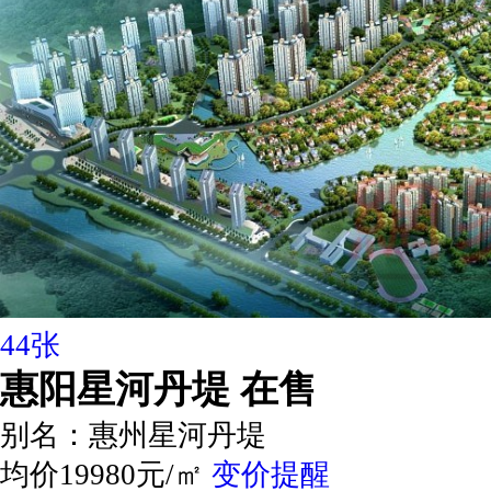
44张
惠阳星河丹堤
在售
别名：
惠州星河丹堤
均价19980元/㎡
变价提醒