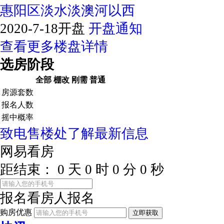
惠阳区淡水淡澳河以西
2020-7-18开盘
开盘通知
查看更多楼盘详情
选房阶段
全部
棚改
刚需
普通
房源套数
报名人数
摇中概率
致电售楼处了解最新信息
网易看房
距结束：
0
天
0
时
0
分
0
秒
报名看房
人报名
购房优惠
立即获取