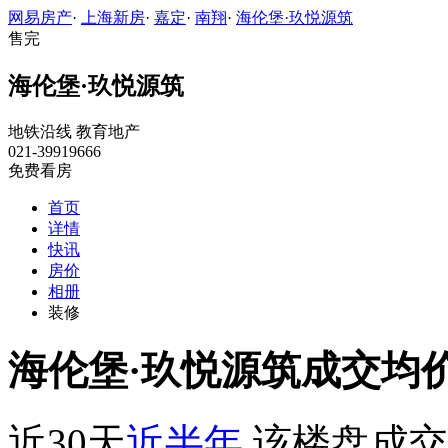
网易房产
·
上海新房
·
嘉定
·
南翔
·
海伦堡·玖悦源筑
售完
海伦堡·玖悦源筑
地铁沿线
教育地产
021-39919666
免费看房
首页
详情
快讯
房价
相册
装修
海伦堡·玖悦源筑成交均
近30天
近半年
该楼盘成交