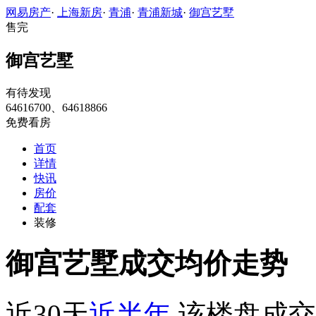
网易房产
·
上海新房
·
青浦
·
青浦新城
·
御宫艺墅
售完
御宫艺墅
有待发现
64616700、64618866
免费看房
首页
详情
快讯
房价
配套
装修
御宫艺墅成交均价走势
近30天
近半年
该楼盘成交