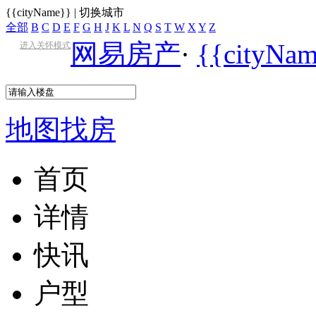
{{cityName}}
|
切换城市
全部
B
C
D
E
F
G
H
J
K
L
N
Q
S
T
W
X
Y
Z
网易房产
·
{{cityN
进入关怀模式
地图找房
首页
详情
快讯
户型