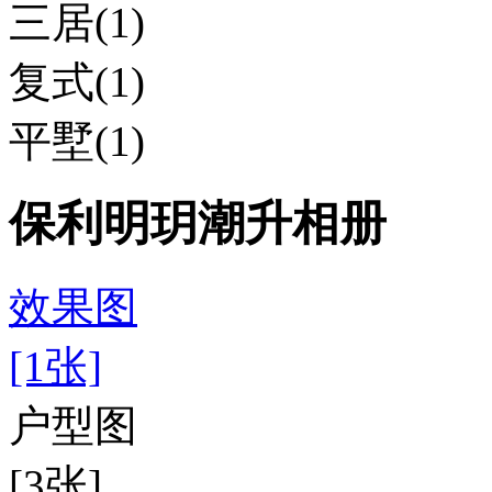
三居(1)
复式(1)
平墅(1)
保利明玥潮升相册
效果图
[1张]
户型图
[3张]