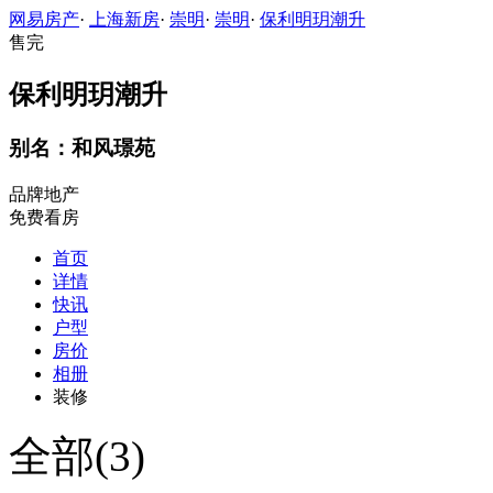
网易房产
·
上海新房
·
崇明
·
崇明
·
保利明玥潮升
售完
保利明玥潮升
别名：和风璟苑
品牌地产
免费看房
首页
详情
快讯
户型
房价
相册
装修
全部(3)