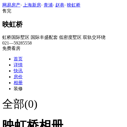
网易房产
·
上海新房
·
青浦
·
赵巷
·
映虹桥
售完
映虹桥
虹桥国际墅区
国际丰盛配套
低密度墅区
双轨交环绕
021—59285558
免费看房
首页
详情
快讯
房价
相册
装修
全部(0)
映虹桥相册