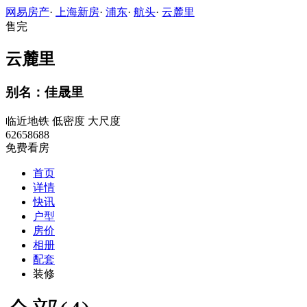
网易房产
·
上海新房
·
浦东
·
航头
·
云麓里
售完
云麓里
别名：佳晟里
临近地铁 低密度 大尺度
62658688
免费看房
首页
详情
快讯
户型
房价
相册
配套
装修