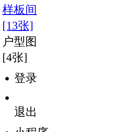
样板间
[13张]
户型图
[4张]
登录
退出