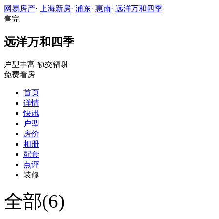
网易房产
·
上海新房
·
浦东
·
惠南
·
远洋万和四季
售完
远洋万和四季
户型丰富
轨交辐射
免费看房
首页
详情
快讯
户型
房价
相册
配套
点评
装修
全部(6)