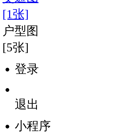
[1张]
户型图
[5张]
登录
退出
小程序