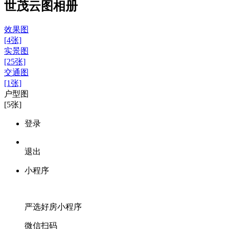
世茂云图相册
效果图
[4张]
实景图
[25张]
交通图
[1张]
户型图
[5张]
登录
退出
小程序
严选好房
小程序
微信扫码