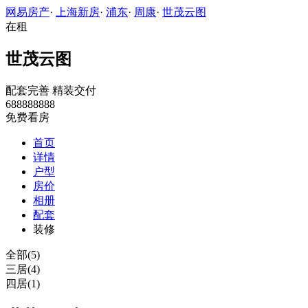
网易房产
·
上海新房
·
浦东
·
周康
·
世茂云图
在租
世茂云图
配套完善
精装交付
688888888
免费看房
首页
详情
户型
房价
相册
配套
装修
全部(5)
三居(4)
四居(1)