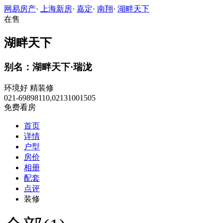
网易房产
·
上海新房
·
嘉定
·
南翔
·
湖畔天下
在售
湖畔天下
别名：湖畔天下·瑞泷
环境好
精装修
021-69898110,02131001505
免费看房
首页
详情
户型
房价
相册
配套
点评
装修