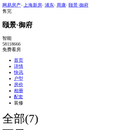
网易房产
·
上海新房
·
浦东
·
周康
·
颐景·御府
售完
颐景·御府
智能
58118666
免费看房
首页
详情
快讯
户型
房价
相册
配套
装修
全部(7)