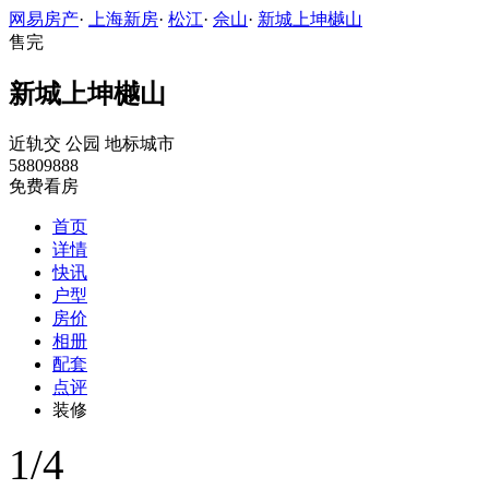
网易房产
·
上海新房
·
松江
·
佘山
·
新城上坤樾山
售完
新城上坤樾山
近轨交
公园
地标城市
58809888
免费看房
首页
详情
快讯
户型
房价
相册
配套
点评
装修
1
/
4