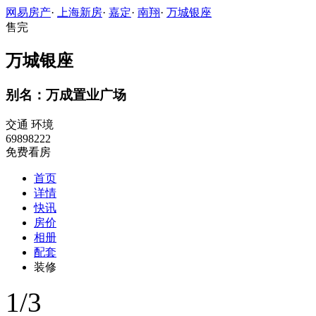
网易房产
·
上海新房
·
嘉定
·
南翔
·
万城银座
售完
万城银座
别名：万成置业广场
交通
环境
69898222
免费看房
首页
详情
快讯
房价
相册
配套
装修
1
/
3