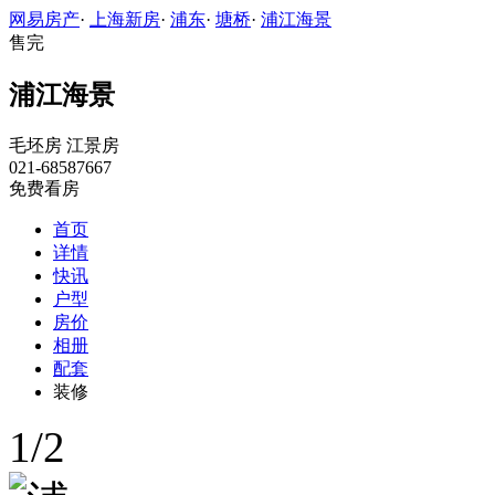
网易房产
·
上海新房
·
浦东
·
塘桥
·
浦江海景
售完
浦江海景
毛坯房
江景房
021-68587667
免费看房
首页
详情
快讯
户型
房价
相册
配套
装修
1
/
2