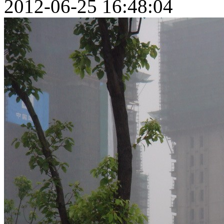
2012-06-25 16:48:04