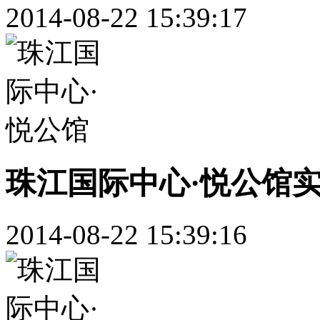
2014-08-22 15:39:17
珠江国际中心·悦公馆
2014-08-22 15:39:16