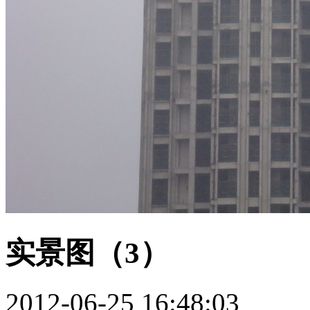
实景图（3）
2012-06-25 16:48:03