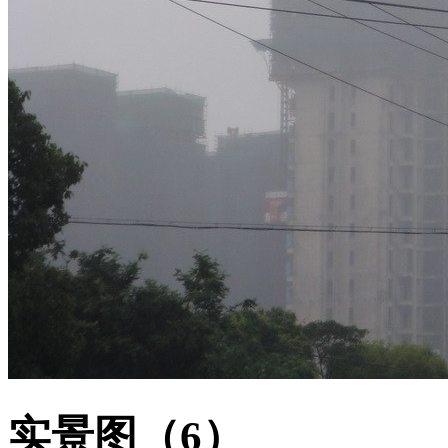
实景图（6）