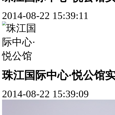
2014-08-22 15:39:11
珠江国际中心·悦公馆
2014-08-22 15:39:09