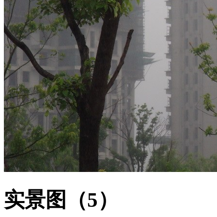
实景图（5）