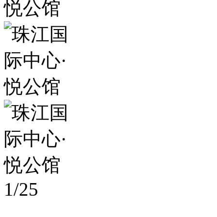
1
/
25