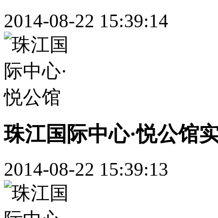
2014-08-22 15:39:14
珠江国际中心·悦公馆
2014-08-22 15:39:13