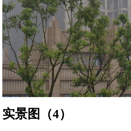
实景图（4）