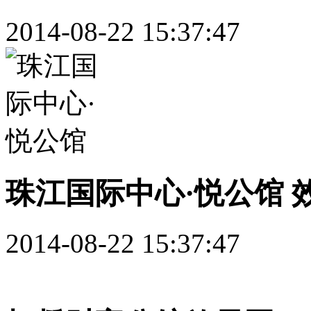
2014-08-22 15:37:47
珠江国际中心·悦公馆 
2014-08-22 15:37:47