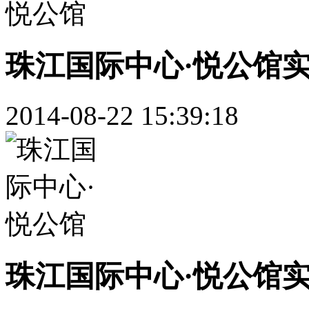
珠江国际中心·悦公馆
2014-08-22 15:39:18
珠江国际中心·悦公馆