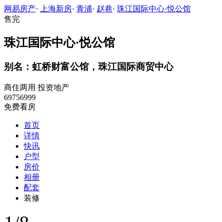
网易房产
·
上海新房
·
青浦
·
赵巷
·
珠江国际中心·悦公馆
售完
珠江国际中心·悦公馆
别名：虹桥财富公馆，珠江国际商贸中心
商住两用
投资地产
69756999
免费看房
首页
详情
快讯
户型
房价
相册
配套
装修