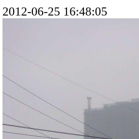
2012-06-25 16:48:05