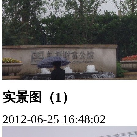
实景图（1）
2012-06-25 16:48:02